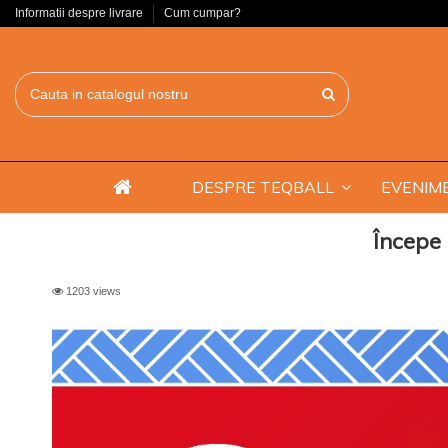
Informatii despre livrare
Cum cumpar?
DESPRE TEQBALL
EVENIME
Începe
1203 views