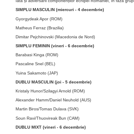
Iată și adversarii componenților echipei României, în faza grup
SIMPLU MASCULIN (miercuri - 4 decembrie)
Gyorgydeak Apor (ROM)
Matheus Ferraz (Brazilia)
Dimitar Pejchinovski (Macedonia de Nord)
SIMPLU FEMININ (vineri - 6 decembrie)
Barabasi Kinga (ROM)
Pascaline Snel (BEL)
Yuina Sakamoto (JAP)
DUBLU MASCULIN (joi - 5 decembrie)
Kristaly Hunor/Szilagyi Arnold (ROM)
Alexander Hamm/Daniel Neuhold (AUS)
Martin Biros/Tomas Dulava (SVK)
Soun Ravi/Thuovireak Bun (CAM)
DUBLU MIXT (vineri - 6 decembrie)