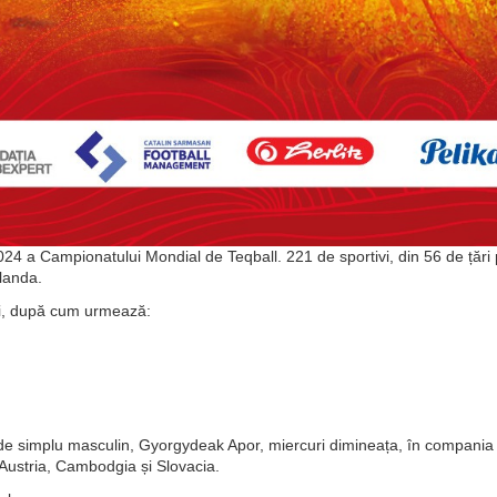
24 a Campionatului Mondial de Teqball. 221 de sportivi, din 56 de țări 
landa.
ții, după cum urmează:
i de simplu masculin, Gyorgydeak Apor, miercuri dimineața, în compania br
 Austria, Cambodgia și Slovacia.