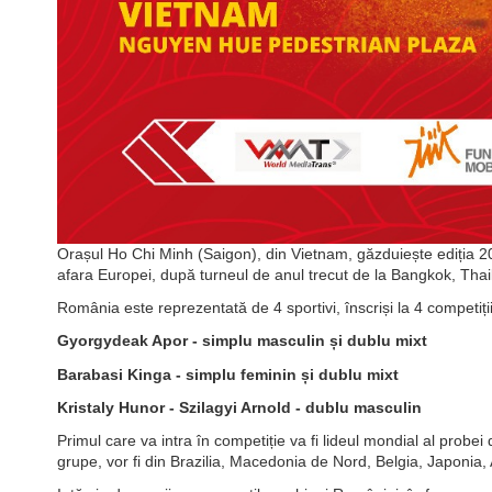
Orașul Ho Chi Minh (Saigon), din Vietnam, găzduiește ediția 20
afara Europei, după turneul de anul trecut de la Bangkok, Thai
România este reprezentată de 4 sportivi, înscriși la 4 competi
Gyorgydeak Apor - simplu masculin și dublu mixt
Barabasi Kinga - simplu feminin și dublu mixt
Kristaly Hunor - Szilagyi Arnold - dublu masculin
Primul care va intra în competiție va fi lideul mondial al probe
grupe, vor fi din Brazilia, Macedonia de Nord, Belgia, Japonia,