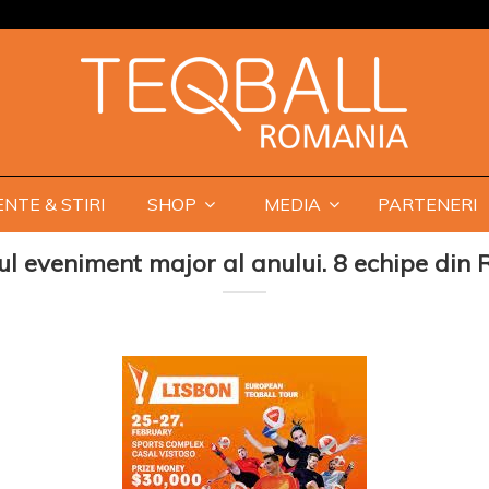
NTE & STIRI
SHOP
MEDIA
PARTENERI
l eveniment major al anului. 8 echipe din 