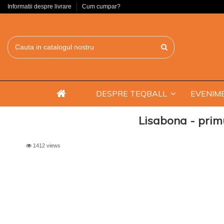
Informatii despre livrare
Cum cumpar?
DESPRE TEQBALL
EVENIME
Lisabona - primu
1412 views