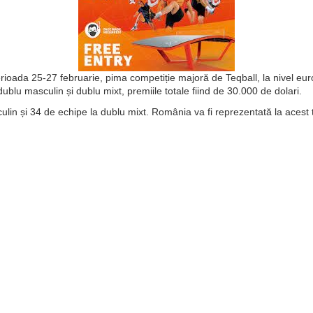
erioada 25-27 februarie, pima competiție majoră de Teqball, la nivel e
dublu masculin și dublu mixt, premiile totale fiind de 30.000 de dolari.
lin și 34 de echipe la dublu mixt. România va fi reprezentată la acest t