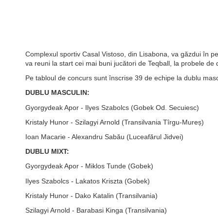
Complexul sportiv Casal Vistoso, din Lisabona, va găzdui în p
va reuni la start cei mai buni jucători de Teqball, la probele de 
Pe tabloul de concurs sunt înscrise 39 de echipe la dublu mascu
DUBLU MASCULIN:
Gyorgydeak Apor - Ilyes Szabolcs (Gobek Od. Secuiesc)
Kristaly Hunor - Szilagyi Arnold (Transilvania Tîrgu-Mureș)
Ioan Macarie - Alexandru Sabău (Luceafărul Jidvei)
DUBLU MIXT:
Gyorgydeak Apor - Miklos Tunde (Gobek)
Ilyes Szabolcs - Lakatos Kriszta (Gobek)
Kristaly Hunor - Dako Katalin (Transilvania)
Szilagyi Arnold - Barabasi Kinga (Transilvania)