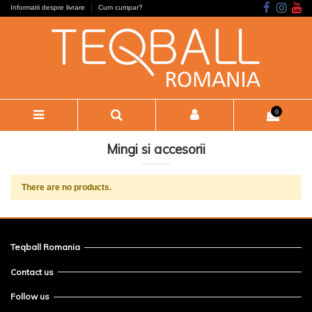
Informatii despre livrare
Cum cumpar?
0
Mingi si accesorii
There are no products.
Teqball Romania
Contact us
Follow us