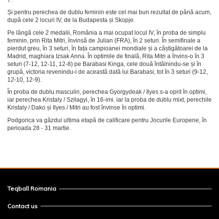
Și pentru perechea de dublu feminin este cel mai bun rezultat de până acum,
după cele 2 locuri IV, de la Budapesta și Skopje.
Pe lângă cele 2 medalii, România a mai ocupat locul IV, în proba de simplu
feminin, prin Rita Mitri, învinsă de Julian (FRA), în 2 seturi. În semifinale a
pierdut greu, în 3 seturi, în fața campioanei mondiale și a câștigătoarei de la
Madrid, maghiara Izsak Anna. În optimile de finală, Rita Mitri a învins-o în 3
seturi (7-12, 12-11, 12-8) pe Barabasi Kinga, cele două întâlnindu-se și în
grupă, victoria revenindu-i de această dată lui Barabasi, tot în 3 seturi (9-12,
12-10, 12-9).
În proba de dublu masculin, perechea Gyorgydeak / Ilyes s-a oprit în optimi,
iar perechea Kristaly / Szilagyi, în 16-imi. iar la proba de dublu mixt, perechile
Kristaly / Dako și Ilyes / Mitri au fost învinse în optimi.
Podgorica va găzdui ultima etapă de calificare pentru Jocurile Europene, în
perioada 28 - 31 martie.
Teqball Romania
Contact us