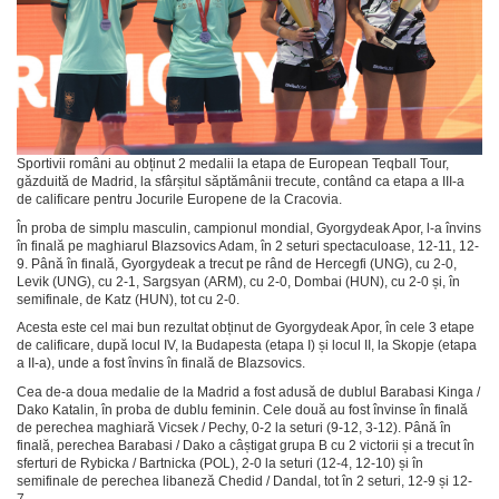
Sportivii români au obținut 2 medalii la etapa de European Teqball Tour,
găzduită de Madrid, la sfârșitul săptămânii trecute, contând ca etapa a III-a
de calificare pentru Jocurile Europene de la Cracovia.
În proba de simplu masculin, campionul mondial, Gyorgydeak Apor, l-a învins
în finală pe maghiarul Blazsovics Adam, în 2 seturi spectaculoase, 12-11, 12-
9. Până în finală, Gyorgydeak a trecut pe rând de Hercegfi (UNG), cu 2-0,
Levik (UNG), cu 2-1, Sargsyan (ARM), cu 2-0, Dombai (HUN), cu 2-0 și, în
semifinale, de Katz (HUN), tot cu 2-0.
Acesta este cel mai bun rezultat obținut de Gyorgydeak Apor, în cele 3 etape
de calificare, după locul IV, la Budapesta (etapa I) și locul II, la Skopje (etapa
a II-a), unde a fost învins în finală de Blazsovics.
Cea de-a doua medalie de la Madrid a fost adusă de dublul Barabasi Kinga /
Dako Katalin, în proba de dublu feminin. Cele două au fost învinse în finală
de perechea maghiară Vicsek / Pechy, 0-2 la seturi (9-12, 3-12). Până în
finală, perechea Barabasi / Dako a câștigat grupa B cu 2 victorii și a trecut în
sferturi de Rybicka / Bartnicka (POL), 2-0 la seturi (12-4, 12-10) și în
semifinale de perechea libaneză Chedid / Dandal, tot în 2 seturi, 12-9 și 12-
7.