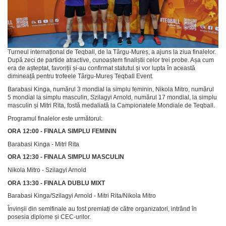
Turneul internațional de Teqball, de la Târgu-Mureș, a ajuns la ziua finalelor.
După zeci de partide atractive, cunoaștem finaliștii celor trei probe. Așa cum
era de așteptat, favoriții și-au confirmat statutul și vor lupta în această
dimineață pentru trofeele Târgu-Mureș Teqball Event.
Barabasi Kinga, numărul 3 mondial la simplu feminin, Nikola Mitro, numărul
5 mondial la simplu masculin, Szilagyi Arnold, numărul 17 mondial, la simplu
masculin și Mitri Rita, fostă medaliată la Campionatele Mondiale de Teqball.
Programul finalelor este următorul:
ORA 12:00 - FINALA SIMPLU FEMININ
Barabasi Kinga - Mitri Rita
ORA 12:30 - FINALA SIMPLU MASCULIN
Nikola Mitro - Szilagyi Arnold
ORA 13:30 - FINALA DUBLU MIXT
Barabasi Kinga/Szilagyi Arnold - Mitri Rita/Nikola Mitro
Învinșii din semifinale au fost premiați de către organizatori, intrând în
posesia diplome și CEC-urilor.