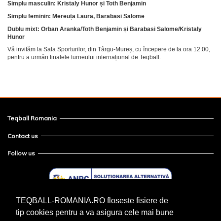
Simplu masculin: Kristaly Hunor și Toth Benjamin
Simplu feminin: Mereuța Laura, Barabasi Salome
Dublu mixt: Orban Aranka/Toth Benjamin și Barabasi Salome/Kristaly
Hunor
Vă invităm la Sala Sporturilor, din Târgu-Mureș, cu începere de la ora 12:00,
pentru a urmări finalele turneului internațional de Teqball.
Teqball Romania
Contact us
Follow us
TEQBALL-ROMANIA.RO floseste fisiere de
tip cookies pentru a va asigura cele mai bune