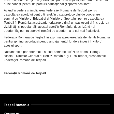
bune condiții pentru un parcurs educațional și sportiv echilibrat.
Având în vedere și implicarea Federației Române de Teqball pentru
dezvoltarea sportului pentru tineret, în baza protocolului de cooperare
semnat cu Ministerul Educației și Ministerul Sportului, pentru dezvoltarea
Teqball în România, acest parteneriat reprezintă un pas esențial în creșterea
vizibilității și popularității acestui sport în România, deschizând noi
oportunități pentru sportivii români de a performa la cel mai înalt nivel.
Federația Română de Teqball își exprimă aprecierea față de Herlitz România
pentru sprijinul acordat și pentru angajamentul lor de a investi în viitorul
acestui sport.
Documentele parteneriatului au fost semnate astăzi de domnii Horațiu
Nicolau, Director General al Herlitz România, și Luca Teodor, președintele
Federației Române de Teqball.
Federația Română de Teqball
Teqball Romania
Contact us