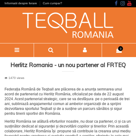
Informatii despre livrare
Cum cumpar?
0
Herlitz Romania - un nou partener al FRTEQ
1470 views
Federația Română de Teqball are plăcerea de a anunța semnarea unui
acord de parteneriat cu Herlitz România, oficializat pe data de 22 august
2024. Acest parteneriat strategic, care se va desfășura pe o perioadă de trei
ani, subliniază angajamentul comun al ambelor organizații de a sprijini
dezvoltarea sportului Teqball și de a susține un parcurs sănătos și sigur
pentru tinerii sportivi din România.
Herlitz România se alătură eforturilor noastre, nu doar ca partener, ci și ca un
susținător dedicat al siguranței și dezvoltării copiilor și tinerilor. Prin această
colaborare, Herlitz România își propune să contribuie la crearea unui mediu
favorabil pentru creșterea și evoluția sportivă a copiilor, oferindu-le cele mai