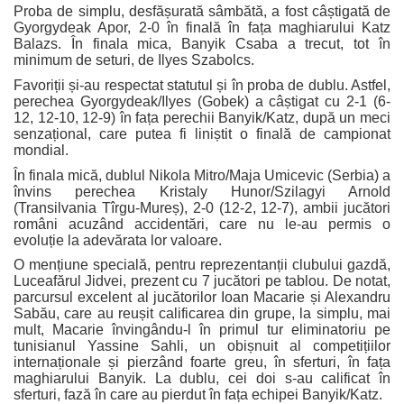
Proba de simplu, desfășurată sâmbătă, a fost câștigată de
Gyorgydeak Apor, 2-0 în finală în fața maghiarului Katz
Balazs. În finala mica, Banyik Csaba a trecut, tot în
minimum de seturi, de Ilyes Szabolcs.
Favoriții și-au respectat statutul și în proba de dublu. Astfel,
perechea Gyorgydeak/Ilyes (Gobek) a câștigat cu 2-1 (6-
12, 12-10, 12-9) în fața perechii Banyik/Katz, după un meci
senzațional, care putea fi liniștit o finală de campionat
mondial.
În finala mică, dublul Nikola Mitro/Maja Umicevic (Serbia) a
învins perechea Kristaly Hunor/Szilagyi Arnold
(Transilvania Tîrgu-Mureș), 2-0 (12-2, 12-7), ambii jucători
români acuzând accidentări, care nu le-au permis o
evoluție la adevărata lor valoare.
O mențiune specială, pentru reprezentanții clubului gazdă,
Luceafărul Jidvei, prezent cu 7 jucători pe tablou. De notat,
parcursul excelent al jucătorilor Ioan Macarie și Alexandru
Sabău, care au reușit calificarea din grupe, la simplu, mai
mult, Macarie învingându-l în primul tur eliminatoriu pe
tunisianul Yassine Sahli, un obișnuit al competițiilor
internaționale și pierzând foarte greu, în sferturi, în fața
maghiarului Banyik. La dublu, cei doi s-au calificat în
sferturi, fază în care au pierdut în fața echipei Banyik/Katz.