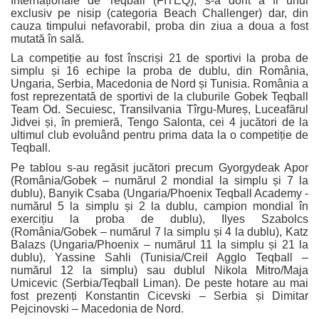
Internaționale de Teqball (FITEQ), s-a dorit a fi unul
exclusiv pe nisip (categoria Beach Challenger) dar, din
cauza timpului nefavorabil, proba din ziua a doua a fost
mutată în sală.
La competiție au fost înscriși 21 de sportivi la proba de
simplu și 16 echipe la proba de dublu, din România,
Ungaria, Serbia, Macedonia de Nord și Tunisia. România a
fost reprezentată de sportivi de la cluburile Gobek Teqball
Team Od. Secuiesc, Transilvania Tîrgu-Mureș, Luceafărul
Jidvei și, în premieră, Tengo Salonta, cei 4 jucători de la
ultimul club evoluând pentru prima data la o competiție de
Teqball.
Pe tablou s-au regăsit jucători precum Gyorgydeak Apor
(România/Gobek – numărul 2 mondial la simplu și 7 la
dublu), Banyik Csaba (Ungaria/Phoenix Teqball Academy -
numărul 5 la simplu și 2 la dublu, campion mondial în
exercițiu la proba de dublu), Ilyes Szabolcs
(România/Gobek – numărul 7 la simplu și 4 la dublu), Katz
Balazs (Ungaria/Phoenix – numărul 11 la simplu și 21 la
dublu), Yassine Sahli (Tunisia/Creil Agglo Teqball –
numărul 12 la simplu) sau dublul Nikola Mitro/Maja
Umicevic (Serbia/Teqball Liman). De peste hotare au mai
fost prezenți Konstantin Cicevski – Serbia și Dimitar
Pejcinovski – Macedonia de Nord.