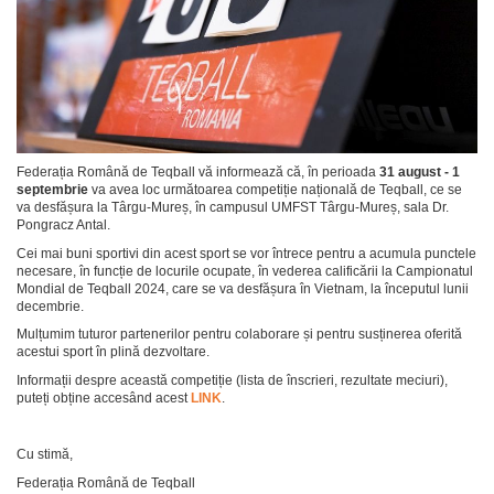
Federația Română de Teqball vă informează că, în perioada
31 august - 1
septembrie
va avea loc următoarea competiție națională de Teqball, ce se
va desfășura la Târgu-Mureș, în campusul UMFST Târgu-Mureș, sala Dr.
Pongracz Antal.
Cei mai buni sportivi din acest sport se vor întrece pentru a acumula punctele
necesare, în funcție de locurile ocupate, în vederea calificării la Campionatul
Mondial de Teqball 2024, care se va desfășura în Vietnam, la începutul lunii
decembrie.
Mulțumim tuturor partenerilor pentru colaborare și pentru susținerea oferită
acestui sport în plină dezvoltare.
Informații despre această competiție (lista de înscrieri, rezultate meciuri),
puteți obține accesând acest
LINK
.
Cu stimă,
Federația Română de Teqball