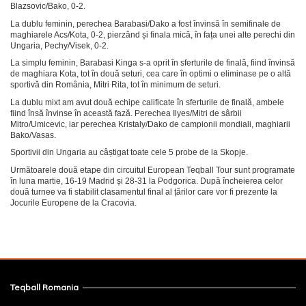
Blazsovic/Bako, 0-2.
La dublu feminin, perechea Barabasi/Dako a fost învinsă în semifinale de
maghiarele Acs/Kota, 0-2, pierzând și finala mică, în fața unei alte perechi din
Ungaria, Pechy/Visek, 0-2.
La simplu feminin, Barabasi Kinga s-a oprit în sferturile de finală, fiind învinsă
de maghiara Kota, tot în două seturi, cea care în optimi o eliminase pe o altă
sportivă din România, Mitri Rita, tot în minimum de seturi.
La dublu mixt am avut două echipe calificate în sferturile de finală, ambele
fiind însă învinse în această fază. Perechea Ilyes/Mitri de sârbii
Mitro/Umicevic, iar perechea Kristaly/Dako de campionii mondiali, maghiarii
Bako/Vasas.
Sportivii din Ungaria au câștigat toate cele 5 probe de la Skopje.
Următoarele două etape din circuitul European Teqball Tour sunt programate
în luna martie, 16-19 Madrid și 28-31 la Podgorica. După încheierea celor
două turnee va fi stabilit clasamentul final al țărilor care vor fi prezente la
Jocurile Europene de la Cracovia.
Teqball Romania