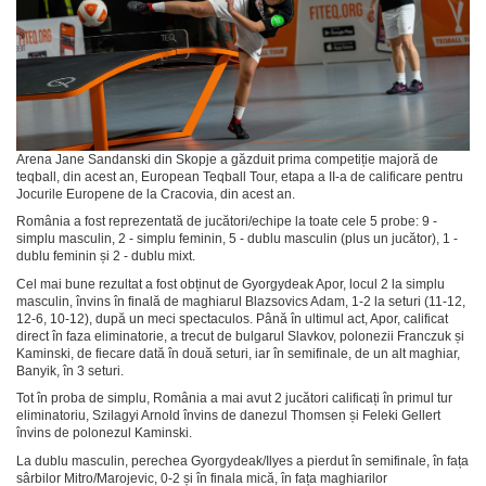
Arena Jane Sandanski din Skopje a găzduit prima competiție majoră de
teqball, din acest an, European Teqball Tour, etapa a II-a de calificare pentru
Jocurile Europene de la Cracovia, din acest an.
România a fost reprezentată de jucători/echipe la toate cele 5 probe: 9 -
simplu masculin, 2 - simplu feminin, 5 - dublu masculin (plus un jucător), 1 -
dublu feminin și 2 - dublu mixt.
Cel mai bune rezultat a fost obținut de Gyorgydeak Apor, locul 2 la simplu
masculin, învins în finală de maghiarul Blazsovics Adam, 1-2 la seturi (11-12,
12-6, 10-12), după un meci spectaculos. Până în ultimul act, Apor, calificat
direct în faza eliminatorie, a trecut de bulgarul Slavkov, polonezii Franczuk și
Kaminski, de fiecare dată în două seturi, iar în semifinale, de un alt maghiar,
Banyik, în 3 seturi.
Tot în proba de simplu, România a mai avut 2 jucători calificați în primul tur
eliminatoriu, Szilagyi Arnold învins de danezul Thomsen și Feleki Gellert
învins de polonezul Kaminski.
La dublu masculin, perechea Gyorgydeak/Ilyes a pierdut în semifinale, în fața
sârbilor Mitro/Marojevic, 0-2 și în finala mică, în fața maghiarilor