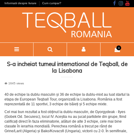
Informatii despre livrare
Cum cumpar?
0
S-a incheiat turneul international de Teqball, de
la Lisabona
1645 views
40 de echipe la dublu masculin și 36 de echipe la dublu-mixt au luat startul la
etapa de European Teqball Tour, organizată la Lisabona. România a fost
reprezentată de 11 sportivi, 3 echipe de băieți și 5 echipe mixte.
Cel mai bun rezultat a fost obținut la dublu masculin, de Gyorgydeak - Ilyes
(Gobek Od. Secuiesc), locul IV. Aceștia nu au jucat partidele din grupe, fiind
calificați direct în faza eliminatorie, alături de alte 3 echipe, cele mai bine
clasate în ierarhia mondială. Perechea română a trecut pe rând de
Grine/Larit (Algeria) și Bako/Kovacsfi (Ungaria), victorii cu 2-0. În semifinale,