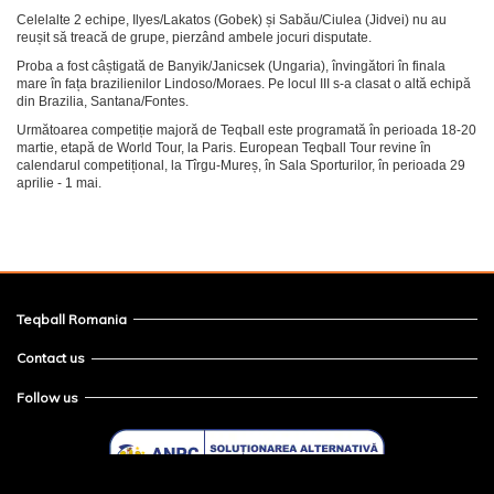
Celelalte 2 echipe, Ilyes/Lakatos (Gobek) și Sabău/Ciulea (Jidvei) nu au
reușit să treacă de grupe, pierzând ambele jocuri disputate.
Proba a fost câștigată de Banyik/Janicsek (Ungaria), învingători în finala
mare în fața brazilienilor Lindoso/Moraes. Pe locul III s-a clasat o altă echipă
din Brazilia, Santana/Fontes.
Următoarea competiție majoră de Teqball este programată în perioada 18-20
martie, etapă de World Tour, la Paris. European Teqball Tour revine în
calendarul competițional, la Tîrgu-Mureș, în Sala Sporturilor, în perioada 29
aprilie - 1 mai.
Teqball Romania
Contact us
Follow us