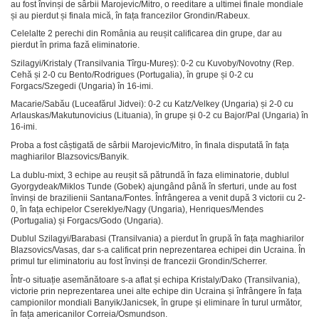
au fost învinși de sârbii Marojevic/Mitro, o reeditare a ultimei finale mondiale
și au pierdut și finala mică, în fața francezilor Grondin/Rabeux.
Celelalte 2 perechi din România au reușit calificarea din grupe, dar au
pierdut în prima fază eliminatorie.
Szilagyi/Kristaly (Transilvania Tîrgu-Mureș): 0-2 cu Kuvoby/Novotny (Rep.
Cehă și 2-0 cu Bento/Rodrigues (Portugalia), în grupe și 0-2 cu
Forgacs/Szegedi (Ungaria) în 16-imi.
Macarie/Sabău (Luceafărul Jidvei): 0-2 cu Katz/Velkey (Ungaria) și 2-0 cu
Arlauskas/Makutunovicius (Lituania), în grupe și 0-2 cu Bajor/Pal (Ungaria) în
16-imi.
Proba a fost câștigată de sârbii Marojevic/Mitro, în finala disputată în fața
maghiarilor Blazsovics/Banyik.
La dublu-mixt, 3 echipe au reușit să pătrundă în faza eliminatorie, dublul
Gyorgydeak/Miklos Tunde (Gobek) ajungând până în sferturi, unde au fost
învinși de brazilienii Santana/Fontes. Înfrângerea a venit după 3 victorii cu 2-
0, în fața echipelor Csereklye/Nagy (Ungaria), Henriques/Mendes
(Portugalia) și Forgacs/Godo (Ungaria).
Dublul Szilagyi/Barabasi (Transilvania) a pierdut în grupă în fața maghiarilor
Blazsovics/Vasas, dar s-a calificat prin neprezentarea echipei din Ucraina. În
primul tur eliminatoriu au fost învinși de francezii Grondin/Scherrer.
Într-o situație asemănătoare s-a aflat și echipa Kristaly/Dako (Transilvania),
victorie prin neprezentarea unei alte echipe din Ucraina și înfrângere în fața
campionilor mondiali Banyik/Janicsek, în grupe și eliminare în turul următor,
în fața americanilor Correia/Osmundson.