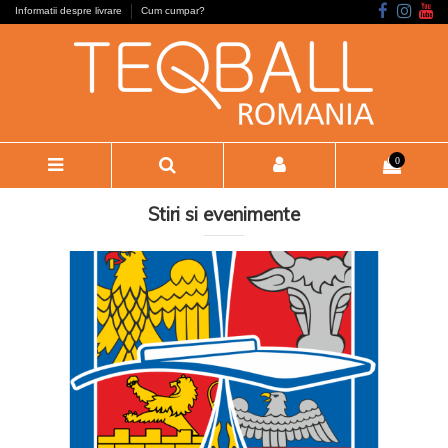
Informatii despre livrare
Cum cumpar?
0
Stiri si evenimente