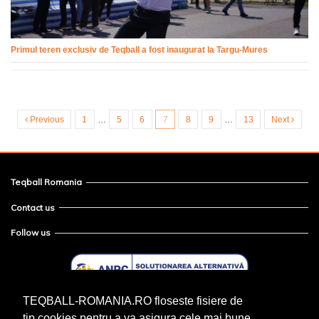
Primul teren exclusiv de Teqball a fost inaugurat la Targu-Mures
Previous
1
…
5
6
7
8
9
…
13
Next
Teqball Romania
Contact us
Follow us
TEQBALL-ROMANIA.RO floseste fisiere de
tip cookies pentru a va asigura cele mai bune